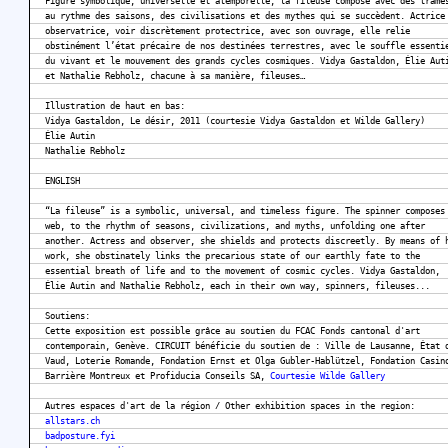
Figure symbolique, universelle et atemporelle, la fileuse compose avec des trame
au rythme des saisons, des civilisations et des mythes qui se succèdent. Actrice
observatrice, voir discrètement protectrice, avec son ouvrage, elle relie
obstinément l’état précaire de nos destinées terrestres, avec le souffle essenti
du vivant et le mouvement des grands cycles cosmiques. Vidya Gastaldon, Élie Aut
et Nathalie Rebholz, chacune à sa manière, fileuses…
Illustration de haut en bas:
Vidya Gastaldon, Le désir, 2011 (courtesie Vidya Gastaldon et Wilde Gallery)
Élie Autin
Nathalie Rebholz
ENGLISH
“La fileuse” is a symbolic, universal, and timeless figure. The spinner composes
web, to the rhythm of seasons, civilizations, and myths, unfolding one after
another. Actress and observer, she shields and protects discreetly. By means of 
work, she obstinately links the precarious state of our earthly fate to the
essential breath of life and to the movement of cosmic cycles. Vidya Gastaldon,
Élie Autin and Nathalie Rebholz, each in their own way, spinners, fileuses...
Soutiens:
Cette exposition est possible grâce au soutien du FCAC Fonds cantonal d'art
contemporain, Genève. CIRCUIT bénéficie du soutien de : Ville de Lausanne, État 
Vaud, Loterie Romande, Fondation Ernst et Olga Gubler-Hablützel, Fondation Casin
Barrière Montreux et Profiducia Conseils SA,
Courtesie Wilde Gallery
Autres espaces d'art de la région / Other exhibition spaces in the region:
allstars.ch
badposture.fyi