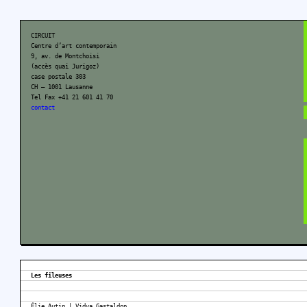
CIRCUIT
Centre d’art contemporain
9, av. de Montchoisi
(accès quai Jurigoz)
case postale 303
CH – 1001 Lausanne
Tel Fax +41 21 601 41 70
contact
Les fileuses
Élie Autin | Vidya Gastaldon