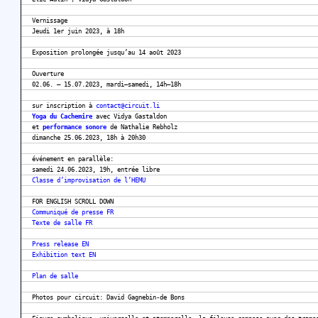
Vernissage
Jeudi 1er juin 2023, à 18h
Exposition prolongée jusqu’au 14 août 2023
Ouverture
02.06. – 15.07.2023, mardi–samedi, 14h–18h
sur inscription à
contact@circuit.li
Yoga du Cachemire
avec Vidya Gastaldon
et
performance sonore
de Nathalie Rebholz
dimanche 25.06.2023, 18h à 20h30
événement en parallèle:
samedi 24.06.2023, 19h, entrée libre
Classe d’improvisation de l’HEMU
FOR ENGLISH SCROLL DOWN
Communiqué de presse FR
Texte de salle FR
Press release EN
Exhibition text EN
Plan de salle
Photos pour circuit: David Gagnebin-de Bons