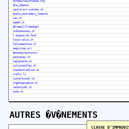
bureaucracystudies.org
@le_cabanon
centre-art-yverdon.ch
@calm_centredart_lameute
can.ch
eeeeh.ch
@freewillfreewheel
indianavevey.ch
l-espace-du-fond
locus-solus.ch
lalovemachine.ch
magicstop.art
@ouetesvoustoutxs
panovevey.ch
laplacette.ch
siliconmalley.ch
standard-deluxe.ch
trafic.li
tunneltunnel.ch
urgentparadise.ch
valentin61.ch
wuka.ch
AUTRES �V�NEMENTS
CLASSE D’IMPROVI