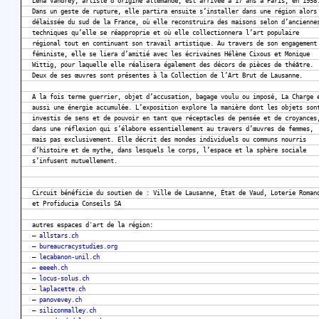
Lena Vandrey, artiste d’origine allemande, est arrivée à 17 ans à Paris, en 1958
Dans un geste de rupture, elle partira ensuite s’installer dans une région alors
délaissée du sud de la France, où elle reconstruira des maisons selon d’ancienne
techniques qu’elle se réapproprie et où elle collectionnera l’art populaire
régional tout en continuant son travail artistique. Au travers de son engagement
féministe, elle se liera d’amitié avec les écrivaines Hélène Cixous et Monique
Wittig, pour laquelle elle réalisera également des décors de pièces de théâtre.
Deux de ses œuvres sont présentes à la Collection de l’Art Brut de Lausanne.
A la fois terme guerrier, objet d’accusation, bagage voulu ou imposé, La Charge 
aussi une énergie accumulée. L’exposition explore la manière dont les objets son
investis de sens et de pouvoir en tant que réceptacles de pensée et de croyances
dans une réflexion qui s’élabore essentiellement au travers d’œuvres de femmes,
mais pas exclusivement. Elle décrit des mondes individuels ou communs nourris
d’histoire et de mythe, dans lesquels le corps, l’espace et la sphère sociale
s’infusent mutuellement.
Circuit bénéficie du soutien de : Ville de Lausanne, État de Vaud, Loterie Roman
et Profiducia Conseils SA
autres espaces d'art de la région:
–
allstars.ch
–
bureaucracystudies.org
–
lecabanon-unil.ch
–
eeeeh.ch
–
locus-solus.ch
–
laplacette.ch
–
panovevey.ch
–
siliconmalley.ch