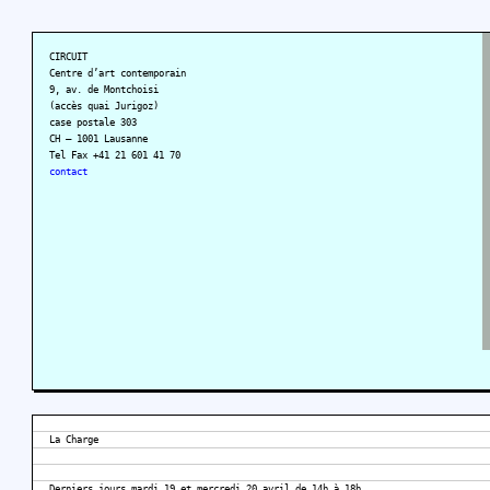
CIRCUIT
Centre d’art contemporain
9, av. de Montchoisi
(accès quai Jurigoz)
case postale 303
CH – 1001 Lausanne
Tel Fax +41 21 601 41 70
contact
La Charge
Derniers jours mardi 19 et mercredi 20 avril de 14h à 18h