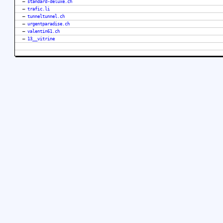
–
standard-deluxe.ch
–
trafic.li
–
tunneltunnel.ch
–
urgentparadise.ch
–
valentin61.ch
–
13__vitrine