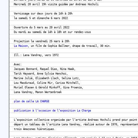
Mercredi 20 avril 19h visite guidée par Andreas Hochuli
Vernissage sur deux jours de 14h à 20h
le samedi 5 et dimanche 6 mars 2022
Ouverture du 5 mars au 20 avril 2022
Du mardi au samedi de 14h à 18h et sur rendez-vous
Projection le vendredi 25 mars à 20h
La Maison
, un film de Sophie Ballmer, étape de travail, 30 min.
Ill.: Lena Vandrey, vers 1972
Avec:
Jacques Bonnard, Raquel Dias, Nina Haab,
Tarik Hayward, Anne Sylvie Henchoz,
Marine Julié, Elisabeth Llach, Selina Lutz,
Lou Masduraud, Coline Mir, Carisa Mitchell,
Muriel Olesen & Gérald Minkoff, Gina Proenza,
Lena Vandrey, Manon Wertenbroek
plan de salle LA CHARGE
publication à l’occasion de l’exposition La Charge
L’exposition collective organisée par l’artiste Andreas Hochuli prend pour point
départ un tableau de l’artiste Lena Vandrey, réalisé autour de 1970, représentan
trois Amazones hiératiques.