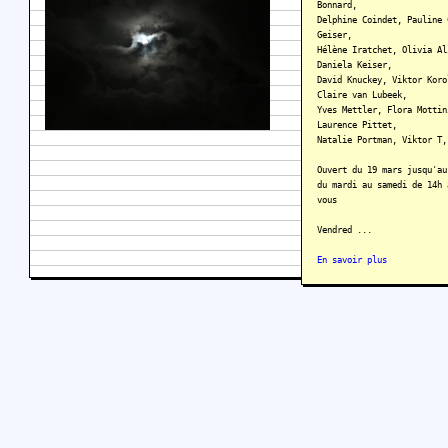
Bonnard,
Delphine Coindet, Pauline 
Geiser,
Hélène Iratchet, Olivia Al
Daniela Keiser,
David Knuckey, Viktor Koro
Claire van Lubeek,
Yves Mettler, Flora Mottin
Laurence Pittet,
Natalie Portman, Viktor T,
Ouvert du 19 mars jusqu'au
du mardi au samedi de 14h 
vous
Vendred ...
En savoir plus