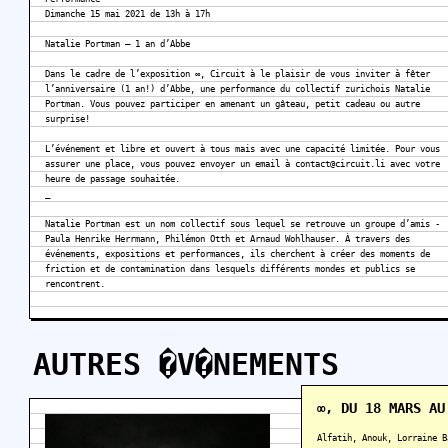
Dimanche 15 mai 2021 de 13h à 17h
Natalie Portman – 1 an d’Abbe
Dans le cadre de l’exposition ∞, Circuit à le plaisir de vous inviter à fêter
l’anniversaire (1 an!) d’Abbe, une performance du collectif zurichois Natalie
Portman. Vous pouvez participer en amenant un gâteau, petit cadeau ou autre
surprise!
L’événement et libre et ouvert à tous mais avec une capacité limitée. Pour vous
assurer une place, vous pouvez envoyer un email à contact@circuit.li avec votre
heure de passage souhaitée.
_
Natalie Portman est un nom collectif sous lequel se retrouve un groupe d’amis -
Paula Henrike Herrmann, Philémon Otth et Arnaud Wohlhauser. À travers des
événements, expositions et performances, ils cherchent à créer des moments de
friction et de contamination dans lesquels différents mondes et publics se
rencontrent.
AUTRES �V�NEMENTS
∞, DU 18 MARS AU
Alfatih, Anouk, Lorraine B