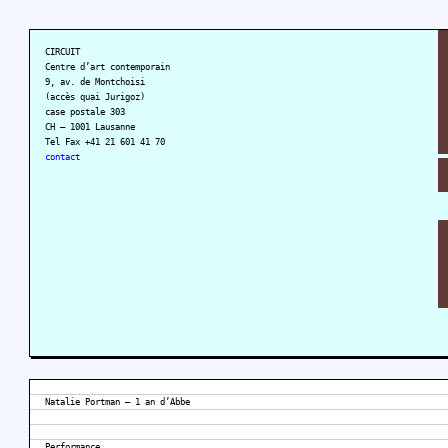
CIRCUIT
Centre d’art contemporain
9, av. de Montchoisi
(accès quai Jurigoz)
case postale 303
CH – 1001 Lausanne
Tel Fax +41 21 601 41 70
contact
Natalie Portman – 1 an d’Abbe
Performance