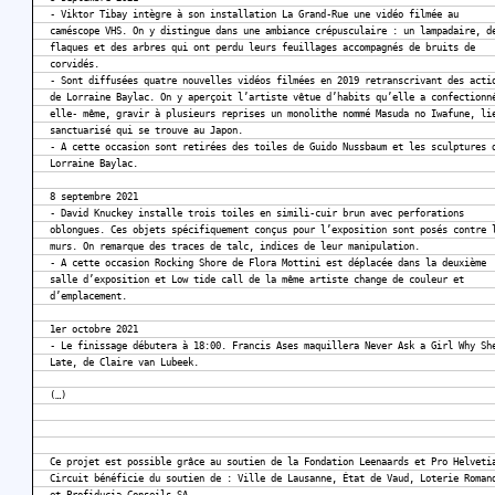
- Viktor Tibay intègre à son installation La Grand-Rue une vidéo filmée au
caméscope VHS. On y distingue dans une ambiance crépusculaire : un lampadaire, d
flaques et des arbres qui ont perdu leurs feuillages accompagnés de bruits de
corvidés.
- Sont diffusées quatre nouvelles vidéos filmées en 2019 retranscrivant des acti
de Lorraine Baylac. On y aperçoit l’artiste vêtue d’habits qu’elle a confectionn
elle- même, gravir à plusieurs reprises un monolithe nommé Masuda no Iwafune, li
sanctuarisé qui se trouve au Japon.
- A cette occasion sont retirées des toiles de Guido Nussbaum et les sculptures 
Lorraine Baylac.
8 septembre 2021
- David Knuckey installe trois toiles en simili-cuir brun avec perforations
oblongues. Ces objets spécifiquement conçus pour l’exposition sont posés contre 
murs. On remarque des traces de talc, indices de leur manipulation.
- A cette occasion Rocking Shore de Flora Mottini est déplacée dans la deuxième
salle d’exposition et Low tide call de la même artiste change de couleur et
d’emplacement.
1er octobre 2021
- Le finissage débutera à 18:00. Francis Ases maquillera Never Ask a Girl Why Sh
Late, de Claire van Lubeek.
(…)
Ce projet est possible grâce au soutien de la Fondation Leenaards et Pro Helveti
Circuit bénéficie du soutien de : Ville de Lausanne, État de Vaud, Loterie Roman