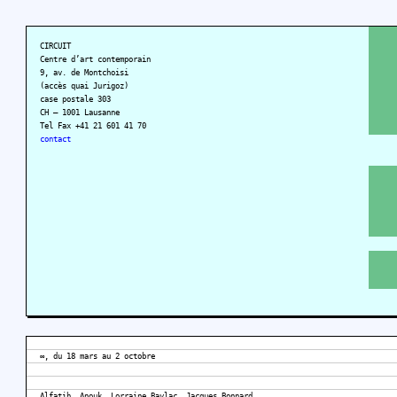
CIRCUIT
Centre d’art contemporain
9, av. de Montchoisi
(accès quai Jurigoz)
case postale 303
CH – 1001 Lausanne
Tel Fax +41 21 601 41 70
contact
∞, du 18 mars au 2 octobre
Alfatih, Anouk, Lorraine Baylac, Jacques Bonnard,