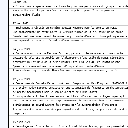
23 mai 2021
- Circuit ouvre spécialement ce dimanche pour une performance du groupe d’artist
Natalie Portman. Le privé s’invite dans le public pour fêter le premier
anniversaire d’Abbe.
27 mai 2021
- Enlèvement à Circuit de Running Species Revenge pour le compte du MCBA.
Une photographie de cette nouvelle version fugace de la sculpture de Delphine
Coindet est réalisée devant le musée, à proximité d’une sculpture publique verte
qui reprend la forme et l’échelle d’une locomotive.
04 juin 2021
- Copie non conforme de Pauline Cordier, petite toile recouverte d’une couche
épaisse de sel, est accrochée sur l’alignement d’une toile de mêmes dimensions
provenant du Lot N°13 de la série Rented Life d’Olivia Ali et Tobias Kaspar.
Après la visière anti-éblouissement d’inspiration inuite d’Anouk,
l’interphone-coquillage de Flora Mottini convoque un nouveau sens, l’ouïe.
12 juin 2021
- Des œuvres de Daniela Keiser intègrent l’exposition. Das Flugblatt (2015-2021)
projection vidéo sonore, consiste en une succession de fragments de photographie
de presse accompagnés par le son de guitare de Sirup Gagavil.
Ainsi que des affiches tirées en noir et blanc, d’après des collages imperceptib
que l’artiste réalise sur les pages économies de quotidiens dont elle détourne
poétiquement et politiquement le contenu par la superposition d’une image.
Ici un ensemble réunissant des photographies de colliers, de perles et de lustre
pampilles.
15 juin 2021
- Démontage de l’installation d’Olivia Ali et Tobias Kaspar, pour sa présentatio