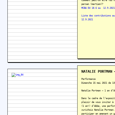
Comment peut-on être (du v
persan (martien)?
MCBA DU 18.6 au 12.9.2021
Liste des contributions a
12.9.2021
NATALIE PORTMAN 
Performance
Dimanche 15 mai 2021 de 13
Natalie Portman – 1 an d’A
Dans le cadre de l’exposit
plaisir de vous inviter à 
(1 an!) d’Abbe, une perfor
zurichois Natalie Portman.
participer en amenant un g