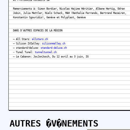
et Profiducia Conseils SA
Remerciements à: Simon Bordier, Nicolas Hajime Héritier, Albane Hertig, Odran
Jobin, Julia Mettler, Niels Schack, MAH (Nathalie Ferrando, Bertrand Mazeirat,
Konstantin Sgouridis), Genève et Polyplast, Genève
DANS D'AUTRES ESPACES DE LA RÉGION
– All Stars:
allstars.ch
– Silicon IVIalley:
siliconmalley.ch
– standard/deluxe:
standard-deluxe.ch
- Tunel Tunel:
tunneltunnel.ch
– Le Cabanon: JocJonJosch, Du 12 avril au 3 juin, IG
AUTRES �V�NEMENTS