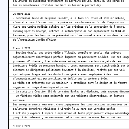
sculptures en plexiglas transparent de Lorraine Baylac, ainsi qu’une série de
toiles monochromes intitulée par Nicolas Geiser A perfect day.
26 mars 2021
- débroussailleuse de Delphine Coindet, à la fois sculpture et atelier mobile,
s’installe dans l’exposition, la pièce se transformera au fil de l’exposition.
Alors que Comète-Medicis éclaire sur les origines de la conception de l’œuvre,
Running Species Revenge, retrace la métamorphose de son déplacement au MCBA de
Lausanne, pour les besoins de présentation d’une nouvelle adaptation dans le cad
de l’exposition Jardin d’Hiver.
2 avril 2021
- Bootleg Oracle, une brève vidéo d’Alfatih, compile en boucle, des univers
majoritairement domestiques parfois lugubres ou pauvrement meublés. Sur ces imag
provenant d’internet, l’artiste anime subrepticement certains objets de ces
intérieurs (vidés de présence humaine). Leurs mouvements sont synchronisés sur d
discours de dirigeants politiques invitant à la docilité, récités par des voix
synthétiques (rappelant les distortions généralement employées à des fins
d’anonymisation) qui personnifient et infiltrent la sphère privée.
La vidéo est présentée sur un moniteur TV catodique dont le design et le format
suggèrent un usage domestique et privé
- La sculpture Creation 101 de Lorraine Baylac est déplacée, puis exposée démont
- 39 fichiers vidéos sont présentés sur une tablette électronique, en lecture
continue.
Les enregistrements retracent chonologiquement les constructions successives de
sculptures éphémères réalisées à Circuit le 22 mars par Lorraine Baylac.
L’artiste y explore l’espace d’exposition et teste physiquement chaque assemblag
jusqu’à écroulement ; successivement elle construit de nouvelles situations.
9 avril 2021