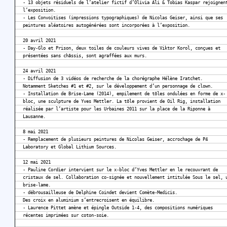
- 13 objets résiduels de l’atelier fictif d’Olivia Ali & Tobias Kaspar rejoignen
l’exposition.
- Les Convoitises (impressions typographiques) de Nicolas Geiser, ainsi que ses
peintures aléatoires autogénérées sont incorporées à l’exposition.
20 avril 2021
- Day-Glo et Prison, deux toiles de couleurs vives de Viktor Korol, conçues et
présentées sans châssis, sont agraffées aux murs.
24 avril 2021
- Diffusion de 3 vidéos de recherche de la chorégraphe Hélène Iratchet.
Notamment Sketches #1 et #2, sur le développement d’un personnage de clown.
- Installation de Brise-Lame (2014), empilement de tôles ondulées en forme de x-
bloc, une sculpture de Yves Mettler. La tôle provient de Oil Rig, installation
réalisée par l’artiste pour les Urbaines 2011 sur la place de la Riponne à
Lausanne.
8 mai 2021
- Remplacement de plusieurs peintures de Nicolas Geiser, accrochage de P4
Laboratory et Global Lithium Sources.
12 mai 2021
- Pauline Cordier intervient sur le x-bloc d’Yves Mettler en le recouvrant de
cristaux de sel. Collaboration co-signée et nouvellement intitulée Sous le sel, 
brise-lame.
- débrousailleuse de Delphine Coindet devient Comète-Medicis.
Des croix en aluminium s’entrecroisent en équilibre.
- Laurence Pittet amène et épingle Outside 1-4, des compositions numériques
récentes imprimées sur coton-soie.