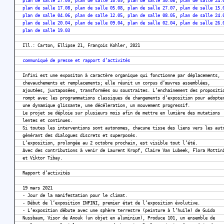
plan de salle 27.09
,
plan de salle 10.09
,
plan de salle 30.08
,
plan de salle 24.
plan de salle 17.08
,
plan de salle 05.08
,
plan de salle 27.07
,
plan de salle 15.
plan de salle 04.06
,
plan de salle 12.05
,
plan de salle 08.05
,
plan de salle 24.
plan de salle 20.04
,
plan de salle 09.04
,
plan de salle 02.04
,
plan de salle 26.
plan de salle 19.03
Ill.: Carton, Ellipse 21, François Kohler, 2021
communiqué de presse et rapport d’activités
Infini est une expositon à caractère organique qui fonctionne par déplacements,
chevauchements et remplacements; elle réunit un corpus d’œuvres assemblées,
ajoutées, juxtaposées, transformées ou soustraites. L’enchainement des propositi
rompt avec les programmations classiques de changements d’exposition pour adopte
une dynamique glissante, une décéleration, un mouvement progressif.
Le projet se déploie sur plusieurs mois afin de mettre en lumière des mutations
lentes et continues.
Si toutes les interventions sont autonomes, chacune tisse des liens vers les aut
générant des dialogues discrets et superposés.
L’exposition, prolongée au 2 octobre prochain, est visible tout l’été.
Avec des contributions à venir de Laurent Kropf, Claire Van Lubeek, Flora Mottin
et Viktor Tibay.
Rapport d’activités
19 mars 2021
- Jour de la manifestation pour le climat.
- Début de l’exposition INFINI, premier état de l’exposition évolutive.
- L’exposition débute avec une sphère terrestre (peinture à l’huile) de Guido
Nussbaum, Visor de Anouk (un objet en aluminium), Produce 101, un ensemble de