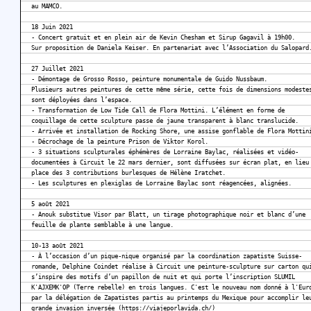
au MAMCO.
18 Juin 2021
- Concert gratuit et en plein air de Kevin Chesham et Sirup Gagavil à 19h00.
Sur proposition de Daniela Keiser. En partenariat avec l’Association du Salopard
27 Juillet 2021
- Démontage de Grosso Rosso, peinture monumentale de Guido Nussbaum.
Plusieurs autres peintures de cette même série, cette fois de dimensions modeste
sont déployées dans l’espace.
- Transformation de Low Tide Call de Flora Mottini. L’élément en forme de
coquillage de cette sculpture passe de jaune transparent à blanc translucide.
- Arrivée et installation de Rocking Shore, une assise gonflable de Flora Mottin
- Décrochage de la peinture Prison de Viktor Korol.
- 3 situations sculpturales éphémères de Lorraine Baylac, réalisées et vidéo-
documentées à Circuit le 22 mars dernier, sont diffusées sur écran plat, en lieu
place des 3 contributions burlesques de Hélène Iratchet.
- Les sculptures en plexiglas de Lorraine Baylac sont réagencées, alignées.
5 août 2021
- Anouk substitue Visor par Blatt, un tirage photographique noir et blanc d’une
feuille de plante semblable à une langue.
10-13 août 2021
- À l’occasion d’un pique-nique organisé par la coordination zapatiste Suisse-
romande, Delphine Coindet réalise à Circuit une peinture-sculpture sur carton qu
s’inspire des motifs d’un papillon de nuit et qui porte l’inscription SLUMIL
K'AJXEMK'OP (Terre rebelle) en trois langues. C'est le nouveau nom donné à l'Eur
par la délégation de Zapatistes partis au printemps du Mexique pour accomplir le
grande invasion inversée (https://viajeporlavida.ch/)