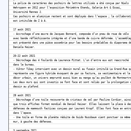
La police de caractères des pochoirs de lettres utilisés a été conçue par Niels
Wehrspann en 2012 pour l’exposition Périmètre Etendu, Galerie Art & Essai,
Université Rennes 2.
Ces pochoirs en aluminium restent et sont déployés dans l’espace ; la collaborat
est intitulée de Z à A.
17 août 2021
- Accrochage d’une œuvre de Jacques Bonnard, composée d’un pneu de roue de vélo
avec bande réfléchissante intégrée et d’une bande de cuivre déformée. L’assembla
est présenté dans une pièce assombrie pour les besoins préalables du diaporama d
Daniela Keiser.
20-22 août 2021
- Décrochage des 4 foulards de Laurence Pittet. L’un d’entre eux est reaccroché
dans le bureau.
- Viktor Tibay intervient avec un dessin mural au fusain intitulé La Grand-Rue q
représente une figure hybride évoquant de par sa facture, sa vestimentaire et le
décor urbain, un univers emprunté aussi bien au manga qu’au poulbot de Montmartr
Les deux murs qui sont investis se font face et sont reliés par la prolongation 
dessin au plafond.
28 août 2021
- Décrochage d’une toile recouverte de cristaux de sel par Pauline Cordier, ains
que trois affiches format mondial de Daniel Keiser. Elles laissent la place à de
défenses de mammouth factices conçues par Laurent Kropf. Elles font face en entr
dans l’epace.
- Une toile en forme de planète réduite de Guido Nussbaum vient ponctuer ce même
mur, à gauche des défenses.
3 septembre 2021