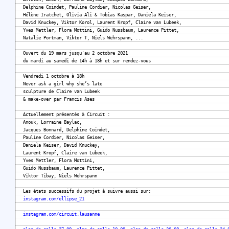
Delphine Coindet, Pauline Cordier, Nicolas Geiser,
Hélène Iratchet, Olivia Ali & Tobias Kaspar, Daniela Keiser,
David Knuckey, Viktor Korol, Laurent Kropf, Claire van Lubeek,
Yves Mettler, Flora Mottini, Guido Nussbaum, Laurence Pittet,
Natalie Portman, Viktor T, Niels Wehrspann, ...
Ouvert du 19 mars jusqu'au 2 octobre 2021
du mardi au samedi de 14h à 18h et sur rendez-vous
Vendredi 1 octobre à 18h
Never ask a girl why she’s late
sculpture de Claire van Lubeek
& make-over par Francis Ases
Actuellement présentés à Circuit :
Anouk, Lorraine Baylac,
Jacques Bonnard, Delphine Coindet,
Pauline Cordier, Nicolas Geiser,
Daniela Keiser, David Knuckey,
Laurent Kropf, Claire van Lubeek,
Yves Mettler, Flora Mottini,
Guido Nussbaum, Laurence Pittet,
Viktor Tibay, Niels Wehrspann
Les états successifs du projet à suivre aussi sur:
instagram.com/ellipse_21
instagram.com/circuit.lausanne