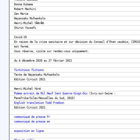
Donna Kukama
Robert Machiri
Zen Marie
Nayansaku Mufwankolo
Henri-Michel YÃ©rÃ©
Shirin Yousefi
Covid-19
En raison de la crise sanitaire et sur décision du Conseil d’Etat vaudois, CIRCU
est fermé.
Sous réserve, visite sur rendez-vous uniquement.
du 4 décembre 2020 au 27 février 2021
fictitious fictions
Texte de Nayansaku Mufwankolo
Edition Circuit 2021
Henri-Michel Yéré
Poème extrait de Mil Neuf Cent Quatre-Vingt-Dix
(Ivry-sur-Seine :
Panafrika/Silex/Nouvelles du Sud, 2015)
English translation Todd Fredson
Edition Circuit 2021
communiqué de presse fr
communiqué de presse en
exposition en ligne