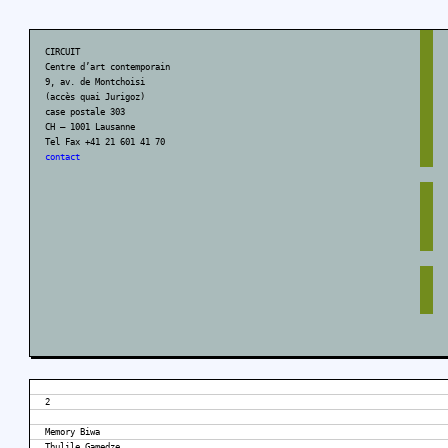
CIRCUIT
Centre d’art contemporain
9, av. de Montchoisi
(accès quai Jurigoz)
case postale 303
CH – 1001 Lausanne
Tel Fax +41 21 601 41 70
contact
2
Memory Biwa
Thulile Gamedze