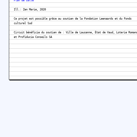
Plan de salle
Ill.: Zen Marie, 2020
Ce projet est possible grâce au soutien de la Fondation Leenaards et du Fonds
culturel Sud
Circuit bénéficie du soutien de : Ville de Lausanne, État de Vaud, Loterie Roman
et Profiducia Conseils SA