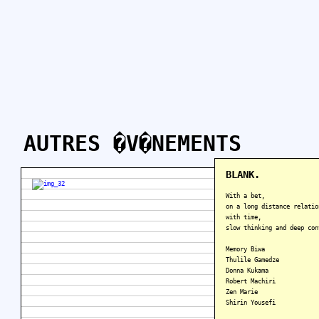
AUTRES �V�NEMENTS
BLANK.
With a bet,
on a long distance relatio
with time,
slow thinking and deep con
Memory Biwa
Thulile Gamedze
Donna Kukama
Robert Machiri
Zen Marie
Shirin Yousefi