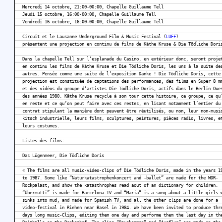
Mercredi 14 octobre, 21:00-00:00, Chapelle Guillaume Tell
Jeudi 15 octobre, 16:00-00:00, Chapelle Guillaume Tell
Vendredi 16 octobre, 16:00-00:00, Chapelle Guillaume Tell
Circuit et le Lausanne Underground Film & Music Festival (
LUFF
)
présentent une projection en continu de films de Käthe Kruse & Die Tödliche Dori
Dans la chapelle Tell sur l’esplanade du Casino, en extérieur donc, seront proje
en continu les films de Käthe Kruse et Die Tödliche Doris, les uns à la suite de
autres. Pensée comme une suite de l’exposition Danke ! Die Tödliche Doris, cette
projection est constituée de captations des performances, des films en Super 8 m
et des vidéos du groupe d’artistes Die Tödliche Doris, actifs dans le Berlin Oue
des années 1980. Käthe Kruse recycle à son tour cette histoire, ce groupe, ce qu
en reste et ce qu’on peut faire avec ces restes, en lisant notamment l’entier du
contrat stipulant la manière dont peuvent être réutilisés, ou non, leur non-musi
kitsch industrielle, leurs films, sculptures, peintures, pièces radio, livres, e
leurs costumes.
Listes des films:
Das Lügenmeer, Die Tödliche Doris
« The films are all music-video-clips of Die Tödliche Doris, made in the years 1
to 1987. Some like “Naturkatastrophenkonzert and -ballet” are made for the WDR-
Rockpalast, and show the katasthrophes read aout of an dictionary for children.
“Übermutti” is made for Barcelona-TV and “Maria” is a song about a little girls 
sinks into mud, and made for Spanish TV, and all the other clips are done for a
video-festival in Riehen near Basel in 1984. We have been invited to produce thr
days long music-Clips, editing them one day and performe them the last day in th