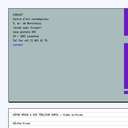
CIRCUIT
Centre d’art contemporain
9, av. de Montchoisi
(accès quai Jurigoz)
case postale 303
CH – 1001 Lausanne
Tel Fax +41 21 601 41 70
contact
KÄTHE KRUSE & DIE TÖDLICHE DORIS – Video archives
KÃ¤the Kruse