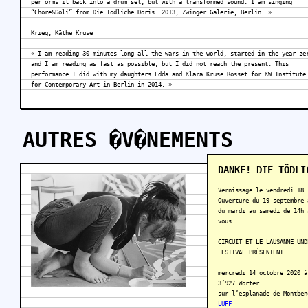
performs it back into a drum set, but with a transformed sound. I am singing
“Chöre&Soli” from Die Tödliche Doris. 2013, Zwinger Galerie, Berlin. »
Krieg, Käthe Kruse
« I am reading 30 minutes long all the wars in the world, started in the year ze
and I am reading as fast as possible, but I did not reach the present. This
performance I did with my daughters Edda and Klara Kruse Rosset for KW Institute
for Contemporary Art in Berlin in 2014. »
AUTRES �V�NEMENTS
DANKE! DIE TÖDLI
Vernissage le vendredi 18 
Ouverture du 19 septembre 
du mardi au samedi de 14h 
vous
CIRCUIT ET LE LAUSANNE UND
FESTIVAL PRÉSENTENT
mercredi 14 octobre 2020 à
3’927 Wörter
sur l’esplanade de Montben
LUFF