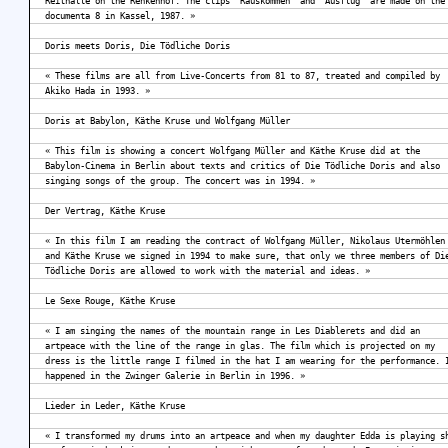
Reithalle on the Renkenhof. The clips “Rauskommen” and “Ausflug” are made on the
documenta 8 in Kassel, 1987. »
Doris meets Doris, Die Tödliche Doris
« These films are all from Live-Concerts from 81 to 87, treated and compiled by
Akiko Hada in 1993. »
Doris at Babylon, Käthe Kruse und Wolfgang Müller
« This film is showing a concert Wolfgang Müller and Käthe Kruse did at the
Babylon-Cinema in Berlin about texts and critics of Die Tödliche Doris and also
singing songs of the group. The concert was in 1994. »
Der Vertrag, Käthe Kruse
« In this film I am reading the contract of Wolfgang Müller, Nikolaus Utermöhlen
and Käthe Kruse we signed in 1994 to make sure, that only we three members of Di
Tödliche Doris are allowed to work with the material and ideas. »
Le Sexe Rouge, Käthe Kruse
« I am singing the names of the mountain range in Les Diablerets and did an
artpeace with the line of the range in glas. The film which is projected on my
dress is the little range I filmed in the hat I am wearing for the performance. 
happened in the Zwinger Galerie in Berlin in 1996. »
Lieder in Leder, Käthe Kruse
« I transformed my drums into an artpeace and when my daughter Edda is playing s