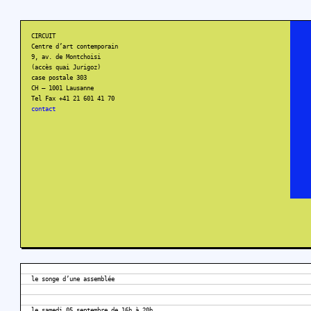
CIRCUIT
Centre d’art contemporain
9, av. de Montchoisi
(accès quai Jurigoz)
case postale 303
CH – 1001 Lausanne
Tel Fax +41 21 601 41 70
contact
le songe d’une assemblée
le samedi 05 septembre de 16h à 20h