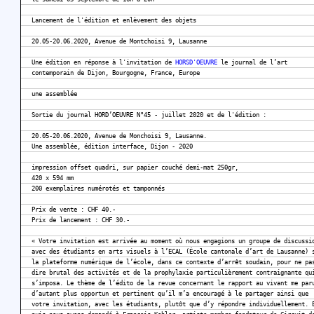
Lancement de l'édition et enlèvement des objets
20.05-20.06.2020, Avenue de Montchoisi 9, Lausanne
Une édition en réponse à l'invitation de
HORSD'OEUVRE
le journal de l’art
contemporain de Dijon, Bourgogne, France, Europe
une assemblée
Sortie du journal HORD’OEUVRE N°45 - juillet 2020 et de l'édition :
20.05-20.06.2020, Avenue de Monchoisi 9, Lausanne.
Une assemblée, édition interface, Dijon - 2020
impression offset quadri, sur papier couché demi-mat 250gr,
420 x 594 mm
200 exemplaires numérotés et tamponnés
Prix de vente : CHF 40.-
Prix de lancement : CHF 30.-
« Votre invitation est arrivée au moment où nous engagions un groupe de discussi
avec des étudiants en arts visuels à l’ECAL (École cantonale d’art de Lausanne) 
la plateforme numérique de l’école, dans ce contexte d’arrêt soudain, pour ne pa
dire brutal des activités et de la prophylaxie particulièrement contraignante qu
s’imposa. Le thème de l’édito de la revue concernant le rapport au vivant me par
d’autant plus opportun et pertinent qu’il m’a encouragé à le partager ainsi que
votre invitation, avec les étudiants, plutôt que d’y répondre individuellement. 