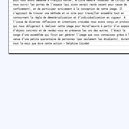
puis nous avons demandé à François Kohler, artiste membre fondateur de Circuit d
nous ouvrir les portes de l’espace (qui sinon serait resté vacant pour cause de
confinement), et de participer activement à la conception de cette image. Il
s’agissait de trouver une méthode et un site pour travailler ensemble tout en
contournant la règle de dématérialisation et d’individualisation en vigueur. À
l’issue de diverses réflexions et intentions croisées nous avons conçu un protoc
qui nous obligerait à réaliser cette image pour Horsd’oeuvre à partir d’un espac
d’objets concrets et de rendez-vous en présence les uns des autres. C’était le
songe d’une assemblée qui finit par générer l’image que vous connaissez grâce à 
venue d’une petite quarantaine de personnes (pas seulement les étudiants), duran
tout le mois que dura cette action.» Delphine Coindet