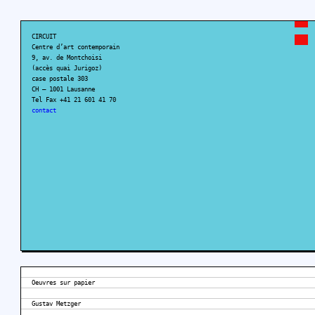
CIRCUIT
Centre d’art contemporain
9, av. de Montchoisi
(accès quai Jurigoz)
case postale 303
CH – 1001 Lausanne
Tel Fax +41 21 601 41 70
contact
Oeuvres sur papier
Gustav Metzger