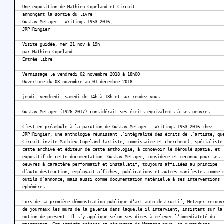
Une exposition de Mathieu Copeland et Circuit
annonçant la sortie du livre
Gustav Metzger – Writings 1953-2016,
JRP|Ringier
Visite guidée, mer 21 nov à 19h
par Mathieu Copeland
Entrée libre
Vernissage le vendredi 02 novembre 2018 à 18h00
Ouverture du 03 novembre au 01 décembre 2018
jeudi, vendredi, samedi de 14h à 18h et sur rendez-vous
Gustav Metzger (1926-2017) considérait ses écrits équivalents à ses oeuvres.
C’est en préambule à la parution de Gustav Metzger – Writings 1953-2016 chez
JRP|Ringier, une anthologie réunissant l’intégralité des écrits de l’artiste, qu
Circuit invite Mathieu Copeland (artiste, commissaire et chercheur), spécialiste
cette archive et éditeur de cette anthologie, à concevoir le déroulé spatial et
expositif de cette documentation. Gustav Metzger, considéré et reconnu pour ses
oeuvres à caractère performatif et installatif, toujours affiliées au principe
d’auto destruction, employait affiches, publications et autres manifestes comme 
outils d’annonce, mais aussi comme documentation matérielle à ses interventions
éphémères.
Lors de sa première démonstration publique d’art auto-destructif, Metzger recouv
de journaux les murs de la galerie dans laquelle il intervient, insistant sur la
notion de présent. Il s’y applique selon ses dires à relever l’immédiateté du