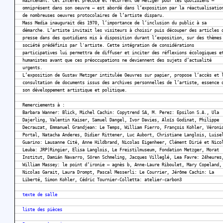
maintenant. Cet intérêt précoce et récurrent de Metzger pour les quotidiens –
omniprésent dans son oeuvre – est abordé dans l’exposition par la réactualisatio
de nombreuses oeuvres protocolaires de l’artiste disparu.
Mass Media inaugurait dès 1970, l’importance de l’inclusion du public à sa
démarche. L’artiste invitait les visiteurs à choisir puis découper des articles 
presse dans des quotidiens mis à disposition durant l’exposition, sur des thèmes
société prédéfinis par l'artiste. Cette intégration de considérations
participatives lui permettra de diffuser et inciter des réflexions écologiques e
humanistes avant que ces préoccupations ne deviennent des sujets d’actualité
urgents.
L’exposition de Gustav Metzger intitulée Oeuvres sur papier, propose l’accès et 
consultation de documents issus des archives personnelles de l’artiste, essence 
son développement artistique et politique.
Remerciements à :
Barbara Wanner: Blick, Michel Cachin: Copytrend SA, M. Perez: Epsilon S.A., Ula
Dajerling, Valentin Kaiser, Samuel Dangel, Ivor Davies, Aloïs Godinat, Philippe
Decrauzat, Emmanuel Grandjean: Le Temps, William Fierro, François Kohler, Véroni
Portal, Natacha Anderes, Didier Rittener, Luc Aubort, Christiane Langlois, Luise
Guarino: Lausanne Cité, Anne Hildbrand, Nicolas Eigenheer, Clément Dirié et Nico
Leuba: JRP|Ringier, Elisa Langlois, Le Freistilmuseum, Fondation Metzger, Morat
Institut, Damián Navarro, Sören Schmeling, Jacques Villeglé, Lea Favre: 24heures
William Massey: le point d’ironie – agnès b, Anne-Laure Riboulet, Mary Copeland,
Nicolas Garait, Laura Drompt, Pascal Messerli: Le Courrier, Jérôme Cachin: La
Liberté, Simon Kohler, Cédric Tournier-Colletta: atelier-carbon3
texte de salle
liste des pièces