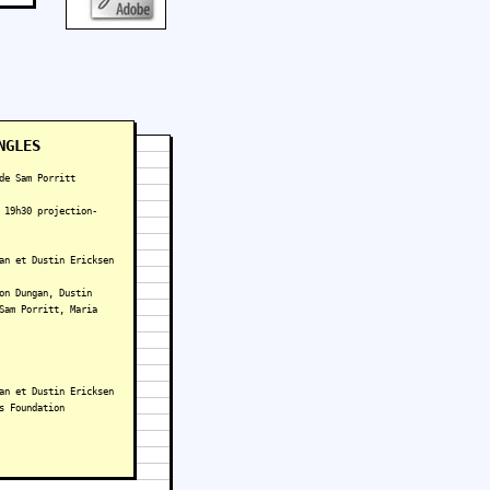
NGLES
de Sam Porritt
 19h30 projection-
an et Dustin Ericksen
on Dungan, Dustin
Sam Porritt, Maria
an et Dustin Ericksen
s Foundation