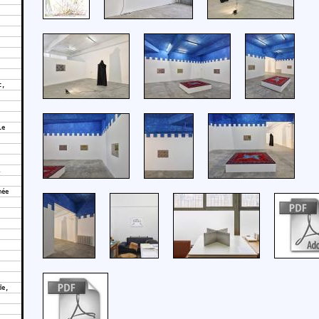
t,
le
.
née
de,