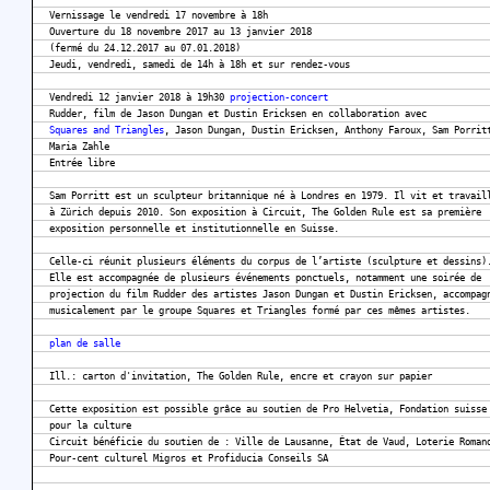
Vernissage le vendredi 17 novembre à 18h
Ouverture du 18 novembre 2017 au 13 janvier 2018
(fermé du 24.12.2017 au 07.01.2018)
Jeudi, vendredi, samedi de 14h à 18h et sur rendez-vous
Vendredi 12 janvier 2018 à 19h30
projection-concert
Rudder, film de Jason Dungan et Dustin Ericksen en collaboration avec
Squares and Triangles
, Jason Dungan, Dustin Ericksen, Anthony Faroux, Sam Porrit
Maria Zahle
Entrée libre
Sam Porritt est un sculpteur britannique né à Londres en 1979. Il vit et travail
à Zürich depuis 2010. Son exposition à Circuit, The Golden Rule est sa première
exposition personnelle et institutionnelle en Suisse.
Celle-ci réunit plusieurs éléments du corpus de l’artiste (sculpture et dessins)
Elle est accompagnée de plusieurs événements ponctuels, notamment une soirée de
projection du film Rudder des artistes Jason Dungan et Dustin Ericksen, accompag
musicalement par le groupe Squares et Triangles formé par ces mêmes artistes.
plan de salle
Ill.: carton d'invitation, The Golden Rule, encre et crayon sur papier
Cette exposition est possible grâce au soutien de Pro Helvetia, Fondation suisse
pour la culture
Circuit bénéficie du soutien de : Ville de Lausanne, État de Vaud, Loterie Roman
Pour-cent culturel Migros et Profiducia Conseils SA