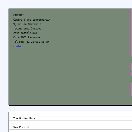
CIRCUIT
Centre d’art contemporain
9, av. de Montchoisi
(accès quai Jurigoz)
case postale 303
CH – 1001 Lausanne
Tel Fax +41 21 601 41 70
contact
The Golden Rule
Sam Porritt