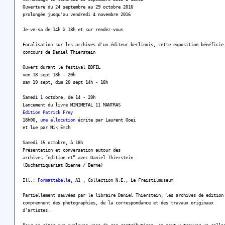
Ouverture du 24 septembre au 29 octobre 2016
prolongée jusqu'au vendredi 4 novembre 2016
Je-ve-sa de 14h à 18h et sur rendez-vous
Focalisation sur les archives d'un éditeur berlinois, cette exposition bénéficie
concours de Daniel Thierstein
Ouvert durant le festival BDFIL
ven 18 sept 18h - 20h
sam 19 sept, dim 20 sept 14h - 18h
Samedi 1 octobre, de 14 - 20h
Lancement du livre MINIMETAL 11 MANTRAS
Edition Patrick Frey
18h00,
une allocution
écrite par Laurent Goei
et lue par Nik Emch
Samedi 15 octobre, à 18h
Présentation et conversation autour des
archives “edition et” avec Daniel Thierstein
(Buchantiquariat Bienne / Berne)
Ill.:
Formattabelle
, A1 , Collection N.E., Le Freistilmuseum
Partiellement sauvées par le libraire Daniel Thierstein, les archives de edition
comprennent des photographies, de la correspondance et des travaux originaux
d’artistes.