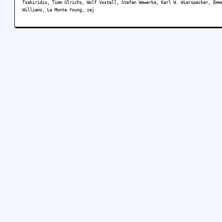
Tsakiridis, Timm Ulrichs, Wolf Vostell, Stefan Wewerka, Karl W. Wierspecker, Emm
Williams, La Monte Young, zaj