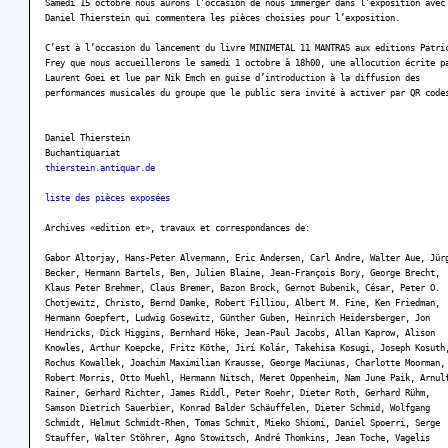
Samedi 15 octobre nous aurons l’occasion de nous immerger dans l’exposition avec
Daniel Thierstein qui commentera les pièces choisies pour l’exposition.
C’est à l’occasion du lancement du livre MINIMETAL 11 MANTRAS aux editions Patri
Frey que nous accueillerons le samedi 1 octobre à 18h00, une allocution écrite p
Laurent Goei et lue par Nik Emch en guise d’introduction à la diffusion des
performances musicales du groupe que le public sera invité à activer par QR code
Daniel Thierstein
Buchantiquariat
thierstein.antiquar.de
liste des pièces exposées
Archives «edition et», travaux et correspondances de:
Gabor Altorjay, Hans-Peter Alvermann, Eric Andersen, Carl Andre, Walter Aue, Jür
Becker, Hermann Bartels, Ben, Julien Blaine, Jean-François Bory, George Brecht,
Klaus Peter Brehmer, Claus Bremer, Bazon Brock, Gernot Bubenik, César, Peter O.
Chotjewitz, Christo, Bernd Damke, Robert Filliou, Albert M. Fine, Ken Friedman,
Hermann Goepfert, Ludwig Gosewitz, Günther Guben, Heinrich Heidersberger, Jon
Hendricks, Dick Higgins, Bernhard Höke, Jean-Paul Jacobs, Allan Kaprow, Alison
Knowles, Arthur Koepcke, Fritz Köthe, Jirí Kolár, Takehisa Kosugi, Joseph Kosuth
Rochus Kowallek, Joachim Maximilian Krausse, George Maciunas, Charlotte Moorman,
Robert Morris, Otto Muehl, Hermann Nitsch, Meret Oppenheim, Nam June Paik, Arnul
Rainer, Gerhard Richter, James Riddl, Peter Roehr, Dieter Roth, Gerhard Rühm,
Samson Dietrich Sauerbier, Konrad Balder Schäuffelen, Dieter Schmid, Wolfgang
Schmidt, Helmut Schmidt-Rhen, Tomas Schmit, Mieko Shiomi, Daniel Spoerri, Serge
Stauffer, Walter Stöhrer, Agno Stowitsch, André Thomkins, Jean Toche, Vagelis