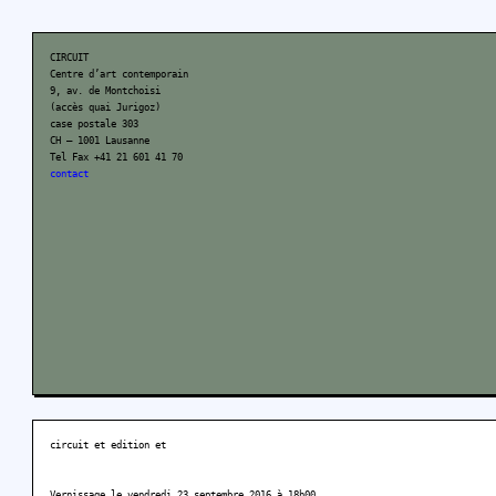
CIRCUIT
Centre d’art contemporain
9, av. de Montchoisi
(accès quai Jurigoz)
case postale 303
CH – 1001 Lausanne
Tel Fax +41 21 601 41 70
contact
circuit et edition et
Vernissage le vendredi 23 septembre 2016 à 18h00