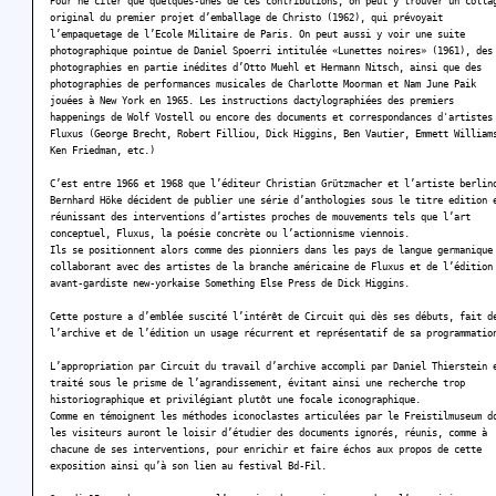
Pour ne citer que quelques-unes de ces contributions, on peut y trouver un colla
original du premier projet d’emballage de Christo (1962), qui prévoyait
l’empaquetage de l’Ecole Militaire de Paris. On peut aussi y voir une suite
photographique pointue de Daniel Spoerri intitulée «Lunettes noires» (1961), des
photographies en partie inédites d’Otto Muehl et Hermann Nitsch, ainsi que des
photographies de performances musicales de Charlotte Moorman et Nam June Paik
jouées à New York en 1965. Les instructions dactylographiées des premiers
happenings de Wolf Vostell ou encore des documents et correspondances d'artistes
Fluxus (George Brecht, Robert Filliou, Dick Higgins, Ben Vautier, Emmett William
Ken Friedman, etc.)
C’est entre 1966 et 1968 que l’éditeur Christian Grützmacher et l’artiste berlin
Bernhard Höke décident de publier une série d’anthologies sous le titre edition 
réunissant des interventions d’artistes proches de mouvements tels que l’art
conceptuel, Fluxus, la poésie concrète ou l’actionnisme viennois.
Ils se positionnent alors comme des pionniers dans les pays de langue germanique
collaborant avec des artistes de la branche américaine de Fluxus et de l’édition
avant-gardiste new-yorkaise Something Else Press de Dick Higgins.
Cette posture a d’emblée suscité l’intérêt de Circuit qui dès ses débuts, fait d
l’archive et de l’édition un usage récurrent et représentatif de sa programmatio
L’appropriation par Circuit du travail d’archive accompli par Daniel Thierstein 
traité sous le prisme de l’agrandissement, évitant ainsi une recherche trop
historiographique et privilégiant plutôt une focale iconographique.
Comme en témoignent les méthodes iconoclastes articulées par le Freistilmuseum d
les visiteurs auront le loisir d’étudier des documents ignorés, réunis, comme à
chacune de ses interventions, pour enrichir et faire échos aux propos de cette
exposition ainsi qu’à son lien au festival Bd-Fil.