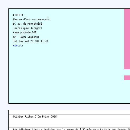
CIRCUIT
Centre d’art contemporain
9, av. de Montchoisi
(accès quai Jurigoz)
case postale 303
CH – 1001 Lausanne
Tel Fax +41 21 601 41 70
contact
Olivier Richon à On Print 2016
Les éditions Circuit invitées par le Musée de l’Élysée pour La Nuit des images 2