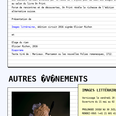
au salon du livre On Print.
Forum de rencontres et de découvertes, On Print révèle la richesse de l’édition
alternative suisse.
Présentation de
Images littéraires
, édition circuit 2016 signée Olivier Richon
et
Eloge du rien
Olivier Richon, 2016
Diaporama
Texte tiré de : Marivaux. Pharsamon ou les nouvelles Folies romanesques, 1712.
AUTRES �V�NEMENTS
IMAGES LITTÉRAIR
Vernissage le vendredi 20 
Ouverture du 21 mai au 02 
PROLONGEE JUSQU'AU 30 JUIL
RENDEZ-VOUS (+41 21 601 41