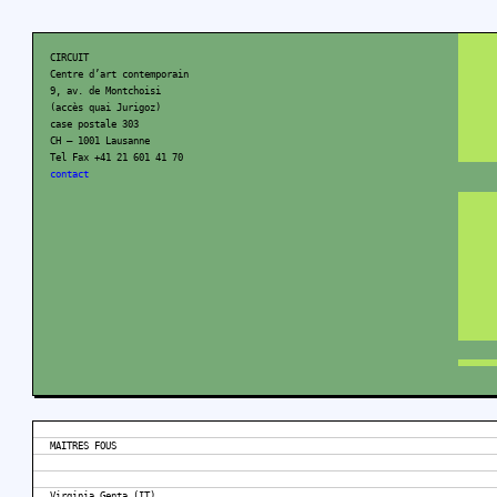
CIRCUIT
Centre d’art contemporain
9, av. de Montchoisi
(accès quai Jurigoz)
case postale 303
CH – 1001 Lausanne
Tel Fax +41 21 601 41 70
contact
MAITRES FOUS
Virginia Genta (IT)