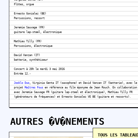
Flûtes, orgue
Ernesto Gonzalez (BE)
Percussions, ressort
Jeremie Sauvage (FR)
guitare lap-steel, électronique
Mathieu Tilly (FR)
Percussions, électronique
David Vanzan (IT)
batterie, synthétiseur
Concert à 20h le mardi 3 mai 2016
Entrée 12.-
Jooklo Duo
, Virginia Genta IT (saxophone) et David Vanzan IT (batterie), avec le
projet
Maîtres Fous
en référence au film éponyme de Jean Rouch. En collaboration
avec Jeremie Sauvage FR (guitare lap-steel et électronique), Mathieu Tilly FR
(générateurs de fréquences) et Ernesto Gonzalez VE BE (guitare et ressorts).
AUTRES �V�NEMENTS
TOUS LES TABLEAU