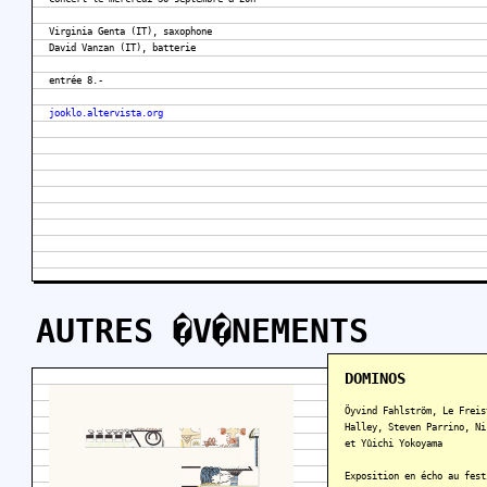
Virginia Genta (IT), saxophone
David Vanzan (IT), batterie
entrée 8.-
jooklo.altervista.org
AUTRES �V�NEMENTS
DOMINOS
Öyvind Fahlström, Le Freis
Halley, Steven Parrino, Ni
et Yûichi Yokoyama
Exposition en écho au fes