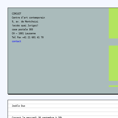
CIRCUIT
Centre d’art contemporain
9, av. de Montchoisi
(accès quai Jurigoz)
case postale 303
CH – 1001 Lausanne
Tel Fax +41 21 601 41 70
contact
Jooklo Duo
Concert le mercredi 30 septembre à 20h