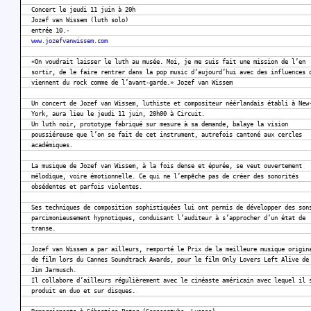
Concert le jeudi 11 juin à 20h
Jozef van Wissem (luth solo)
entrée 10.-
www.jozefvanwissem.com
«On voudrait laisser le luth au musée. Moi, je me suis fait une mission de l’en
sortir, de le faire rentrer dans la pop music d’aujourd’hui avec des influences 
viennent du rock comme de l’avant-garde.» Jozef van Wissem
Un concert de Jozef van Wissem, luthiste et compositeur néérlandais établi à New
York, aura lieu le jeudi 11 juin, 20h00 à Circuit.
Un luth noir, prototype fabriqué sur mesure à sa demande, balaye la vision
poussiéreuse que l’on se fait de cet instrument, autrefois cantoné aux cercles
académiques.
La musique de Jozef van Wissem, à la fois dense et épurée, se veut ouvertement
mélodique, voire émotionnelle. Ce qui ne l’empêche pas de créer des sonorités
obsédentes et parfois violentes.
Ses techniques de composition sophistiquées lui ont permis de développer des son
parcimonieusement hypnotiques, conduisant l’auditeur à s’approcher d’un état de
transe.
Jozef van Wissem a par ailleurs, remporté le Prix de la meilleure musique origin
de film lors du Cannes Soundtrack Awards, pour le film Only Lovers Left Alive de
Jim Jarmusch.
Il collabore d’ailleurs régulièrement avec le cinéaste américain avec lequel il 
produit en duo et sur disques.