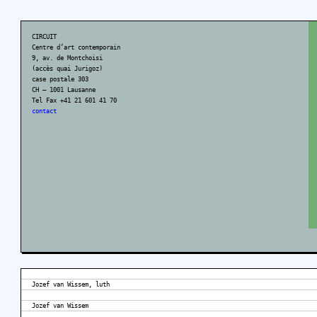
CIRCUIT
Centre d’art contemporain
9, av. de Montchoisi
(accès quai Jurigoz)
case postale 303
CH – 1001 Lausanne
Tel Fax +41 21 601 41 70
contact
Jozef van Wissem, luth
Jozef van Wissem