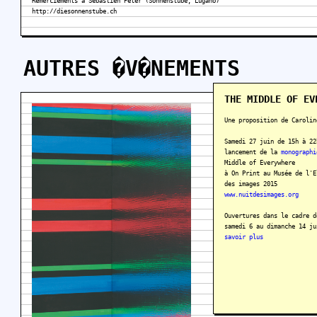
Remerciements à Sébastien Peter (Sonnenstube, Lugano)
http://diesonnenstube.ch
AUTRES �V�NEMENTS
THE MIDDLE OF EV
Une proposition de Carolin
Samedi 27 juin de 15h à 22
lancement de la
monographi
Middle of Everywhere
à On Print au Musée de l'E
des images 2015
www.nuitdesimages.org
Ouvertures dans le cadre d
samedi 6 au dimanche 14 j
savoir plus