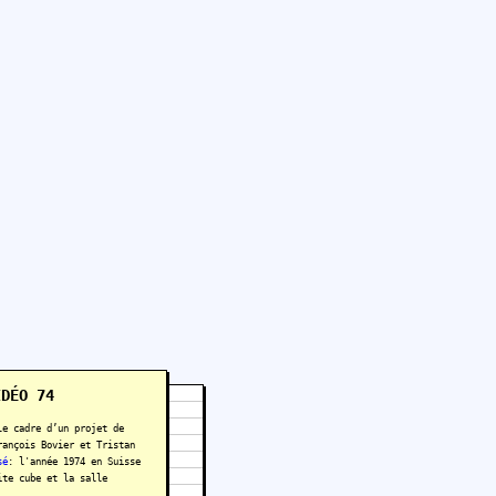
IDÉO 74
le cadre d’un projet de
rançois Bovier et Tristan
sé
: l'année 1974 en Suisse
ite cube et la salle