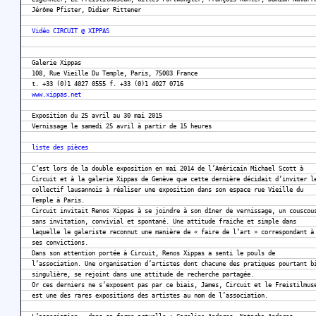
Jérôme Pfister, Didier Rittener
Vidéo CIRCUIT @ XIPPAS
Galerie Xippas
108, Rue Vieille Du Temple, Paris, 75003 France
t. +33 (0)1 4027 0555 f. +33 (0)1 4027 0716
www.xippas.net
Exposition du 25 avril au 30 mai 2015
Vernissage le samedi 25 avril à partir de 15 heures
liste des pièces
C’est lors de la double exposition en mai 2014 de l’Américain Michael Scott à
Circuit et à la galerie Xippas de Genève que cette dernière décidait d’inviter l
collectif lausannois à réaliser une exposition dans son espace rue Vieille du
Temple à Paris.
Circuit invitait Renos Xippas à se joindre à son dîner de vernissage, un couscou
sans invitation, convivial et spontané. Une attitude fraiche et simple dans
laquelle le galeriste reconnut une manière de « faire de l’art » correspondant à
ses convictions.
Dans son attention portée à Circuit, Renos Xippas a senti le pouls de
l’association. Une organisation d’artistes dont chacune des pratiques pourtant b
singulière, se rejoint dans une attitude de recherche partagée.
Or ces derniers ne s’exposent pas par ce biais, James, Circuit et le Freistilmus
est une des rares expositions des artistes au nom de l’association.