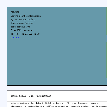
CIRCUIT
Centre d’art contemporain
9, av. de Montchoisi
(accès quai Jurigoz)
case postale 303
CH – 1001 Lausanne
Tel Fax +41 21 601 41 70
contact
JAMES, CIRCUIT & LE FREISTILMUSEUM
Natacha Anderes, Luc Aubort, Delphine Coindet, Philippe Decrauzat, Nicolas
Eigenheer, Le Freistilmuseum, Gilles Furtwängler, François Kohler, Damián Navarr