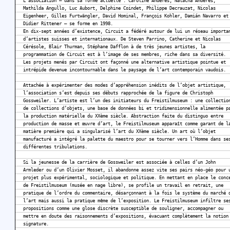
L’association – dans sa forme actuelle : Caroline Anderes, Natacha Anderes,
Mathilda Angullo, Luc Aubort, Delphine Coindet, Philippe Decrauzat, Nicolas
Eigenheer, Gilles Furtwängler, David Hominal, François Kohler, Damián Navarro et
Didier Rittener – se forme en 1998.
En dix-sept années d’existence, Circuit a fédéré autour de lui un réseau importa
d’artistes suisses et internationaux. De Steven Parrino, Catherine et Nicolas
Cérésole, Blair Thurman, Stéphane Dafflon à de très jeunes artistes, la
programmation de Circuit est à l’image de ses membres, riche dans sa diversité.
Les projets menés par Circuit ont façonné une alternative artistique pointue et
intrépide devenue incontournable dans le paysage de l’art contemporain vaudois.
Attachée à expérimenter des modes d’appréhension inédits de l’objet artistique,
l’association s’est depuis ses débuts rapprochée de la figure de Christoph
Gossweiler. L’artiste est l’un des initiateurs du Freistilmuseum : une collectio
de collections d’objets, une base de données bi et tridimensionnelle alimentée p
la production matérielle du XXème siècle. Abstraction faite du distinguo entre
production de masse et œuvre d’art, le Freistilmuseum apparaît comme garant de l
matière première qui a singularisé l’art du XXème siècle. Un art où l’objet
manufacturé a intégré la palette du maestro pour se tourner vers l’Homme dans se
différentes tribulations.
Si la jeunesse de la carrière de Gossweiler est associée à celles d’un John
Armleder ou d’un Olivier Mosset, il abandonne assez vite ses pairs néo-géo pour 
projet plus expérimental, sociologique et politique. En mettant en place le conc
de Freistilmuseum (musée en nage libre), se profile un travail en retrait, une
pratique de l’ordre du commentaire, désarçonnant à la fois le système du marché 
l’art mais aussi la pratique même de l’exposition. Le Freistilmuseum infiltre se
propositions comme une glose discrète susceptible de souligner, accompagner ou
mettre en doute des raisonnements d’expositions, évacuant complètement la notion
signature.