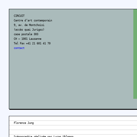
CIRCUIT
Centre d’art contemporain
9, av. de Montchoisi
(accès quai Jurigoz)
case postale 303
CH – 1001 Lausanne
Tel Fax +41 21 601 41 70
contact
Florence Jung
Scénographie réalisée par Lucas Uhlmann