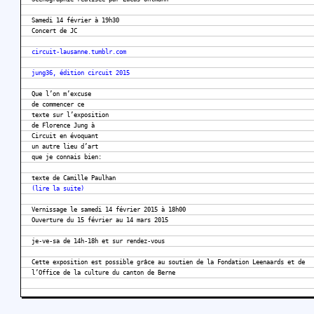
Samedi 14 février à 19h30
Concert de JC
circuit-lausanne.tumblr.com
jung36, édition circuit 2015
Que l’on m’excuse
de commencer ce
texte sur l’exposition
de Florence Jung à
Circuit en évoquant
un autre lieu d’art
que je connais bien:
texte de Camille Paulhan
(lire la suite)
Vernissage le samedi 14 février 2015 à 18h00
Ouverture du 15 février au 14 mars 2015
je-ve-sa de 14h-18h et sur rendez-vous
Cette exposition est possible grâce au soutien de la Fondation Leenaards et de
l’Office de la culture du canton de Berne