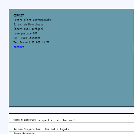
CIRCUIT
Centre d’art contemporain
9, av. de Montchoisi
(accès quai Jurigoz)
case postale 303
CH – 1001 Lausanne
Tel Fax +41 21 601 41 70
contact
SUDDEN ARCHIVES (a spectral recollection)
Julien Sirjacq feat. The Bells Angels
Simon Bernheim