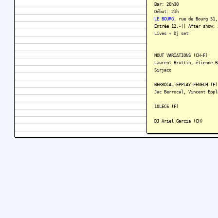
Bar: 20h30
Début: 21h
LE BOURG
, rue de Bourg 51,
Entrée 12.-|| After show: 
Lives + Dj set
NOUT VARIATIONS (CH-F)
Laurent Bruttin, étienne B
Sirjacq
BERROCAL-EPPLAY-FENECH (F)
Jac Berrocal, Vincent Eppl
10LEC6 (F)
DJ Ariel Garcia (CH)