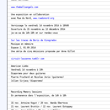
www.thebellsangels.com
Une exposition en collaboration
avec Rue du Nord,
www.ruedunord.org
Vernissage le vendredi 14 novembre 2014 à 18h00
Ouverture du 15 novembre au 13 décembre 2014
je-ve-sa de 14h-18h et sur rendez-vous
Sur les traces de Boris de Vinogradov
Musique en mémoire
Espace 2, 01.09.2014
Une série de cinq émissions proposée par Anne Gillot
circuit-lausanne.tumblr.com
American Limbo
Vendredi 14 novembre à 19h
Diaporama pour deux guitares
Pierre Fruchard et Nicolas Jorio (guitares)
Julien Sirjacq (diaporama)
Recording Memory Sessions
En permanence dans l’exposition, de 14h à 18h
15 nov. Antoine Kogut / 20 nov. Wanda Obertova
21 nov. Laurent Bruttin / 22 nov. Laurent Estoppey