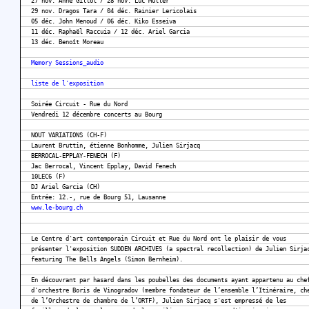
27 nov. Anne Gillot / 28 nov. Luc Müller
29 nov. Dragos Tara / 04 déc. Rainier Lericolais
05 déc. John Menoud / 06 déc. Kiko Esseiva
11 déc. Raphaël Raccuia / 12 déc. Ariel Garcia
13 déc. Benoît Moreau
Memory Sessions_audio
liste de l'exposition
Soirée Circuit - Rue du Nord
Vendredi 12 décembre concerts au Bourg
NOUT VARIATIONS (CH-F)
Laurent Bruttin, étienne Bonhomme, Julien Sirjacq
BERROCAL-EPPLAY-FENECH (F)
Jac Berrocal, Vincent Epplay, David Fenech
10LEC6 (F)
DJ Ariel Garcia (CH)
Entrée: 12.-, rue de Bourg 51, Lausanne
www.le-bourg.ch
Le Centre d'art contemporain Circuit et Rue du Nord ont le plaisir de vous
présenter l'exposition SUDDEN ARCHIVES (a spectral recollection) de Julien Sirja
featuring The Bells Angels (Simon Bernheim).
En découvrant par hasard dans les poubelles des documents ayant appartenu au che
d'orchestre Boris de Vinogradov (membre fondateur de l’ensemble l’Itinéraire, ch
de l’Orchestre de chambre de l’ORTF), Julien Sirjacq s'est empressé de les