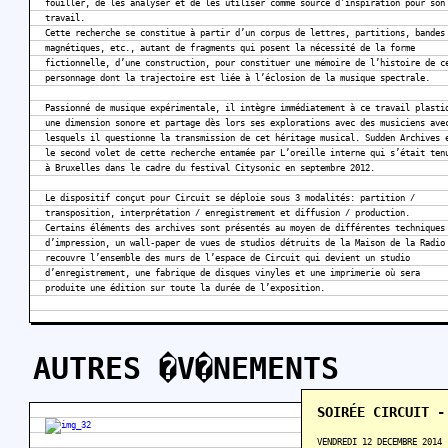
fouiller, de les analyser et de les utiliser comme source d'inspiration pour son
travail.
Cette recherche se constitue à partir d’un corpus de lettres, partitions, bandes
magnétiques, etc., autant de fragments qui posent la nécessité de la forme
fictionnelle, d’une construction, pour constituer une mémoire de l’histoire de c
personnage dont la trajectoire est liée à l’éclosion de la musique spectrale.
Passionné de musique expérimentale, il intègre immédiatement à ce travail plasti
une dimension sonore et partage dès lors ses explorations avec des musiciens ave
lesquels il questionne la transmission de cet héritage musical. Sudden Archives 
le second volet de cette recherche entamée par L’oreille interne qui s’était ten
à Bruxelles dans le cadre du festival Citysonic en septembre 2012.
Le dispositif conçut pour Circuit se déploie sous 3 modalités: partition /
transposition, interprétation / enregistrement et diffusion / production.
Certains éléments des archives sont présentés au moyen de différentes techniques
d’impression, un wall-paper de vues de studios détruits de la Maison de la Radio
recouvre l’ensemble des murs de l’espace de Circuit qui devient un studio
d’enregistrement, une fabrique de disques vinyles et une imprimerie où sera
produite une édition sur toute la durée de l’exposition.
AUTRES �V�NEMENTS
SOIRÉE CIRCUIT -
VENDREDI 12 DECEMBRE 2014