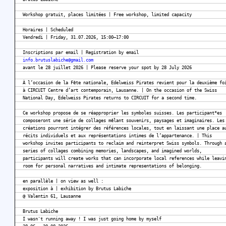
Workshop gratuit, places limitées | Free workshop, limited capacity
Horaires | Scheduled
Vendredi | Friday, 31.07.2026, 15:00–17:00
Inscriptions par email | Registration by email
info.brutuslabiche@gmail.com
avant le 28 juillet 2026 | Please reserve your spot by 28 July 2026
À l’occasion de la Fête nationale, Edelweiss Pirates revient pour la deuxième fo
à CIRCUIT Centre d’art contemporain, Lausanne. | On the occasion of the Swiss
National Day, Edelweiss Pirates returns to CIRCUIT for a second time.
Ce workshop propose de se réapproprier les symboles suisses. Les participant*es
composeront une série de collages mêlant souvenirs, paysages et imaginaires. Les
créations pourront intégrer des références locales, tout en laissant une place a
récits individuels et aux représentations intimes de l’appartenance. | This
workshop invites participants to reclaim and reinterpret Swiss symbols. Through 
series of collages combining memories, landscapes, and imagined worlds,
participants will create works that can incorporate local references while leavi
room for personal narratives and intimate representations of belonging.
en parallèle | on view as well :
exposition à | exhibition by Brutus Labiche
@ Valentin 61, Lausanne
Brutus Labiche
I wasn't running away ! I was just going home by myself