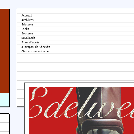
Accueil
Archives
Editions
Links
Soutiens
Downloads
Plan d'accès
A propos de Circuit