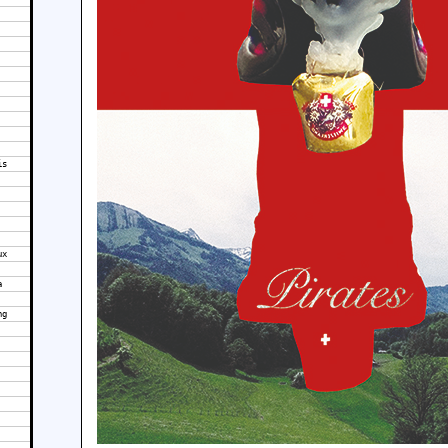
is
ux
a
ng