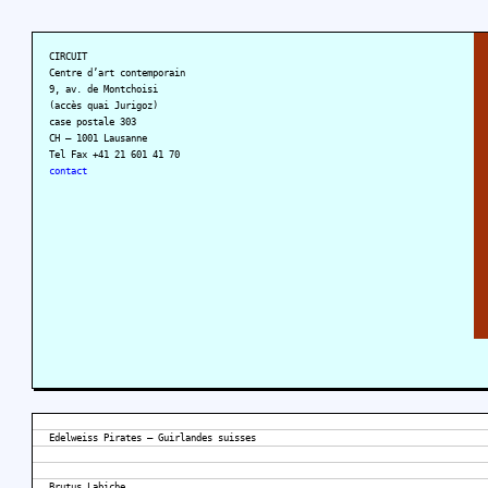
CIRCUIT
Centre d’art contemporain
9, av. de Montchoisi
(accès quai Jurigoz)
case postale 303
CH – 1001 Lausanne
Tel Fax +41 21 601 41 70
contact
Edelweiss Pirates – Guirlandes suisses
Brutus Labiche