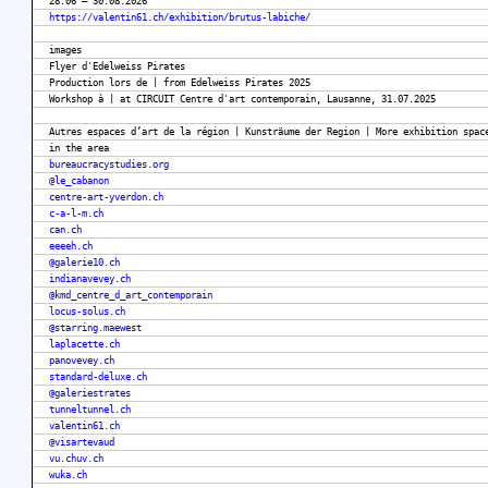
28.06 – 30.08.2026
https://valentin61.ch/exhibition/brutus-labiche/
images
Flyer d'Edelweiss Pirates
Production lors de | from Edelweiss Pirates 2025
Workshop à | at CIRCUIT Centre d'art contemporain, Lausanne, 31.07.2025
Autres espaces d’art de la région | Kunsträume der Region | More exhibition spac
in the area
bureaucracystudies.org
@le_cabanon
centre-art-yverdon.ch
c-a-l-m.ch
can.ch
eeeeh.ch
@galerie10.ch
indianavevey.ch
@kmd_centre_d_art_contemporain
locus-solus.ch
@starring.maewest
laplacette.ch
panovevey.ch
standard-deluxe.ch
@galeriestrates
tunneltunnel.ch
valentin61.ch
@visartevaud
vu.chuv.ch
wuka.ch