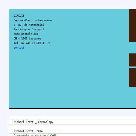
CIRCUIT
Centre d’art contemporain
9, av. de Montchoisi
(accès quai Jurigoz)
case postale 303
CH – 1001 Lausanne
Tel Fax +41 21 601 41 70
contact
Michael Scott _ Chronology
Michael Scott, 2014
Disponible au prix de 4 CHFS