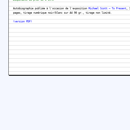
Autobiographie publiée à l'occasion de l'exposition
Michael Scott – To Present
, 
pages, tirage numérique noir/blanc sur A4 90 gr., tirage non limité.
(version PDF)